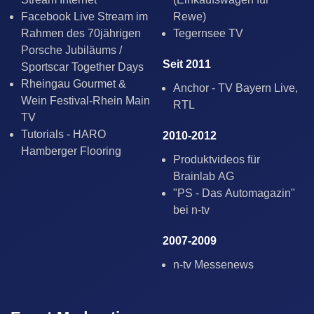
Facebook Live Stream im
Rewe)
Rahmen des 70jährigen
Tegernsee TV
Porsche Jubiläums /
Seit 2011
Sportscar Together Days
Rheingau Gourmet &
Anchor - TV Bayern Live,
Wein Festival-Rhein Main
RTL
TV
Tutorials - HARO
2010-2012
Hamberger Flooring
Produktvideos für
Brainlab AG
"PS - Das Automagazin"
bei n-tv
2007-2009
n-tv Messenews