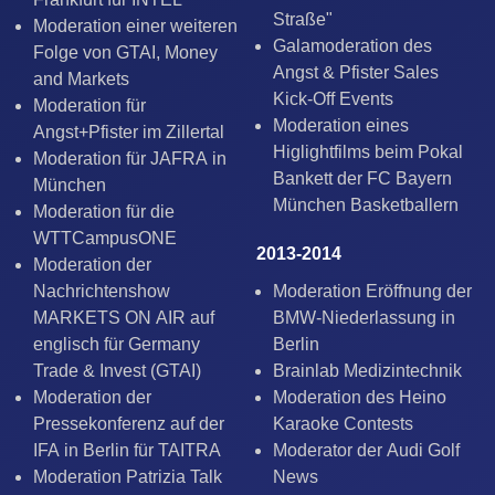
Straße"
Moderation einer weiteren
Galamoderation des
Folge von GTAI, Money
Angst & Pfister Sales
and Markets
Kick-Off Events
Moderation für
Moderation eines
Angst+Pfister im Zillertal
Higlightfilms beim Pokal
Moderation für JAFRA in
Bankett der FC Bayern
München
München Basketballern
Moderation für die
WTTCampusONE
2013-2014
Moderation der
Nachrichtenshow
Moderation Eröffnung der
MARKETS ON AIR auf
BMW-Niederlassung in
englisch für Germany
Berlin
Trade & Invest (GTAI)
Brainlab Medizintechnik
Moderation der
Moderation des Heino
Pressekonferenz auf der
Karaoke Contests
IFA in Berlin für TAITRA
Moderator der Audi Golf
Moderation Patrizia Talk
News