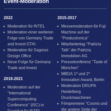
Event-Moderation
2022
2015-2017
Moderation für INTEL
Messemoderation für Fuji
Moderation einer weiteren
Machine auf der
Folge von Germany Trade
"Productronica"
and Invest GTAI
Mitarbeitertag "Patrizia
Moderation für Sagross
Talk" der Patrizia
Design Office
Immobilien AG
Neue Folge für Germany
Pressekonferenz "Taste of
Trade and Invest
München"
MBDA 1* und 2*
2018-2021
Innovation Award, Berlin
Moderation DRUPA
Moderation auf der
Heidelberg
"International
Druckmaschinen
Supercomputing
Filmpremiere "Cosmo und
Conference" (ISC) in
die andere Seite der
Frankfurt für INTEL